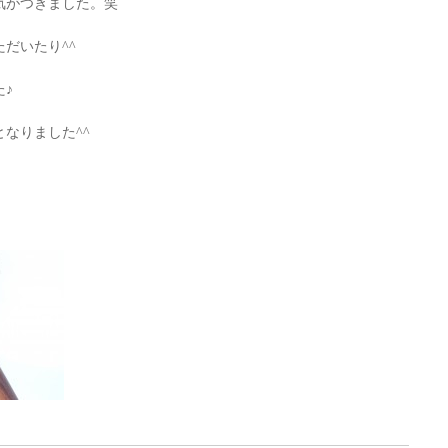
気がつきました。笑
だいたり^^
♪
なりました^^