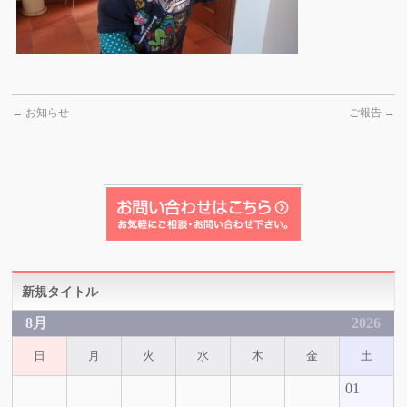
←
お知らせ
ご報告
→
新規タイトル
8月
2026
日
月
火
水
木
金
土
01