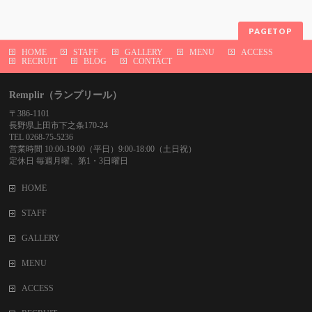
PAGETOP
HOME
STAFF
GALLERY
MENU
ACCESS
RECRUIT
BLOG
CONTACT
Remplir（ランプリール）
〒386-1101
長野県上田市下之条170-24
TEL 0268-75-5236
営業時間 10:00-19:00（平日）9:00-18:00（土日祝）
定休日 毎週月曜、第1・3日曜日
HOME
STAFF
GALLERY
MENU
ACCESS