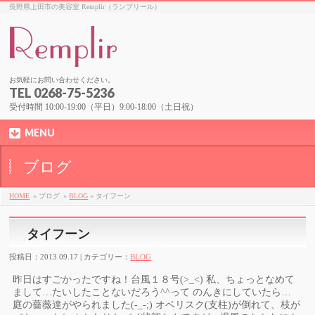
長野県上田市の美容室 Remplir（ランプリール）
お気軽にお問い合わせください。
TEL 0268-75-5236
受付時間 10:00-19:00（平日）9:00-18:00（土日祝）
MENU
ブログ
HOME
» ブログ
»
BLOG
» タイフーン
タイフーン
投稿日：2013.09.17 | カテゴリー：
BLOG
昨日はすごかったですね！台風１８号(>_<) 私、ちょっとなめて
まして…たいしたことないだろう^^って のんきにしていたら…
庭の薔薇達がやられました(-_-;) オベリスク(支柱)が倒れて、枝が