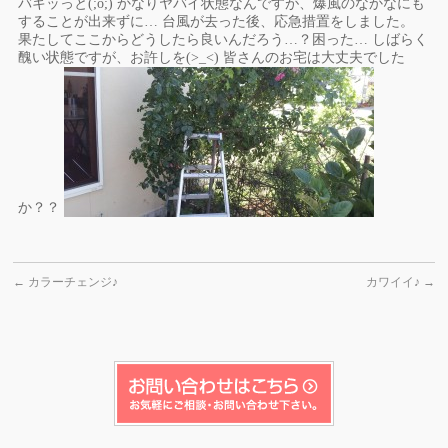
バキッっと(;o;) かなりヤバイ状態なんですが、爆風のなかなにも
することが出来ずに… 台風が去った後、応急措置をしました。
果たしてここからどうしたら良いんだろう…？困った… しばらく
醜い状態ですが、お許しを(>_<) 皆さんのお宅は大丈夫でした
か？？
←
カラーチェンジ♪
カワイイ♪
→