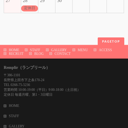
27
28
29
30
定休日
PAGETOP
HOME
STAFF
GALLERY
MENU
ACCESS
RECRUIT
BLOG
CONTACT
Remplir（ランプリール）
〒386-1101
長野県上田市下之条170-24
TEL 0268-75-5236
営業時間 10:00-19:00（平日）9:00-18:00（土日祝）
定休日 毎週月曜、第1・3日曜日
HOME
STAFF
GALLERY